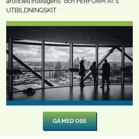
artificiell intelligens" och PERFORM AI: s
UTBILDNINGSKIT
GÅ MED OSS