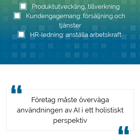
Produktutveckling, tillverkning
Kundengagemang: försäljning och
tjänster
HR-ledning: anställa arbetskraft
Företag måste överväga
användningen av AI i ett holistiskt
perspektiv